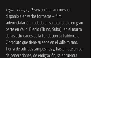
Lugar, Tiempo, Deseo
será un audiovisual,
disponible en varios formatos – film,
videoinstalación, rodado en su totalidad o en gran
parte en Val di Blenio (Ticino, Suiza), en el marco
de las actividades de la Fundación La Fabbrica di
Cioccolato que tiene su sede en el valle mismo.
Tierra de sufridos campesinos y, hasta hace un par
de generaciones, de emigración, se encuentra
ahora confrontada a los desafíos de la
globalización y de la cultura del consumo. En los
modernísimos establos o bajo los arces en las
montañas, laten las dudas de nuestro tiempo.