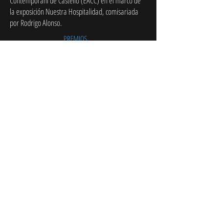
Contemporani de Castelló (EACC) en el marco de
la exposición Nuestra Hospitalidad, comisariada
por Rodrigo Alonso.
PREMIOS
- Mejor documental creativo en el Canarias
Mediafest 2008
- Spanish documentary Screening Pravo ljdski,
Sarajevo 2009
- Festival itinerante cinemadamare, Italia 2009
- Seleccionado FidMarseille, Francia 2008