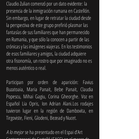
Claudio Zulian comenzó por un dato evidente: la
presencia de la inmigración rumana en Castellón.
Sin embargo, en lugar de retratar la ciudad desde
la perspectiva de este grupo prefirió plasmar las
fantasías de sus familiares que han permanecido
en Rumania, y que sólo la conocen a partir de las
crónicas y las imágenes viajeras. En los testimonios
de esos familiares y amigos, la ciudad adquiere
otra fisonomía, un rostro que por imaginado no es
menos auténtico o real.
Participan por orden de aparición: Favius
Buzatoaia, Maria Panait, Bebe Panait, Claudia
Popescu, Mihai Gagiu, Corina Gheorghe. Voz en
Español Lia Opris, Ion Adrian Alani.Los rodajes
tuvieron lugar en la región de Dambovita, en
Tirgoviste, Fieni, Glodeni, Bezead y Nucet.
A lo mejor
se ha presentado en el Espai d’Art