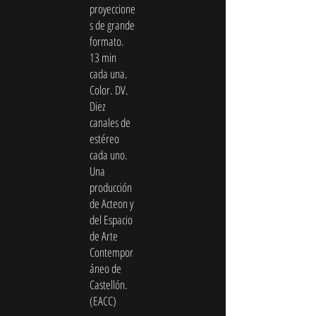
proyeccione
s de grande
formato.
13 min
cada una.
Color. DV.
Diez
canales de
estéreo
cada uno.
Una
producción
de Acteon y
del Espacio
de Arte
Contempor
áneo de
Castellón.
(EACC)