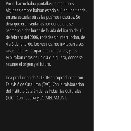
Por el barrio había pantallas de monitores.
Algunas siempre habían estado allí, en una tienda,
en una escuela; otras las pusímos nosotros. Se
diría que eran ventanas por dónde uno se
asomaba a dos horas de la vida del barrio del 10
de febrero del 2006, rodadas sin interrupción, de
4 a 6 de la tarde. Los vecinos, nos invitaban a sus
casas, talleres, ocupaciones cotidianas, y nos
explicaban cosas de un día cualquiera, donde se
resume el origen y el futuro.
Una producción de ACTEÓN en coproducción con
Televisió de Catalunya (TVC). Con la colaboración
del Instituto Catalán de las Industrias Culturales
(ICIC), CormoCaixa y CARMEL AMUNT.