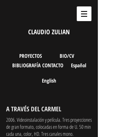
CLAUDIO ZULIAN
PROYECTOS
BIO/CV
BIBLIOGRAFÍA
CONTACTO
Español
English
A TRAVÉS DEL CARMEL
2006. Videoinstalación y película. Tres proyecciones
de gran formato, colocadas en forma de U. 50 min
cada una, color, HD. Tres canales mono.