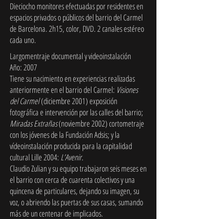
Dieciocho monitores efectuadas por residentes en
espacios privados o públicos del barrio del Carmel
de Barcelona. 2h15, color, DVD. 2 canales estéreo
cada uno.
Largomentraje documental y videoinstalación
Año: 2007
Tiene su nacimiento en experiencias realizadas
anteriormente en el barrio del Carmel:
Visiones
del Carmel
(diciembre 2001) exposición
fotográfica e intervención por las calles del barrio;
Miradas Extrañas
(noviembre 2002) cortometraje
con los jóvenes de la Fundación Adsis; y la
vídeoinstalación producida para la capitalidad
cultural Lille 2004:
L’Avenir
.
Claudio Zulian y su equipo trabajaron seis meses en
el barrio con cerca de cuarenta colectivos y una
quincena de particulares, dejando su imagen, su
voz, o abriendo las puertas de sus casas, sumando
más de un centenar de implicados.