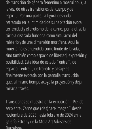
de transición de género femenino a masculino. Y, a
la vez, de otras transiciones del cuerpo y del
espíritu. Por una parte, la figura desnuda
retratada en la intimidad de su habitación evoca
terrenidad y el erotismo de la carne, por la otra, la
tórtola disecada funciona como simulacro del
misterio y de una dimensión mortífera. Aquí la
muerte no es entendida como límite de la vida,
sino también como espacio de libertad, expresión y
posibilidad. Esta idea de estado ¨entre¨, de
espacio ¨entre¨, de tránsito y pasaje es
finalmente evocada por la pantalla translucida
que, al mismo tiempo acoge la proyección y deja
mirar a través.
Transiciones se muestra en la exposición ¨Piel de
serpiente. Carne que (des)hace imagen¨ desde
noviembre de 2023 hasta febrero de 2024 en la
galería Estrany-de la Mota Art Advisors de
Barcelona.