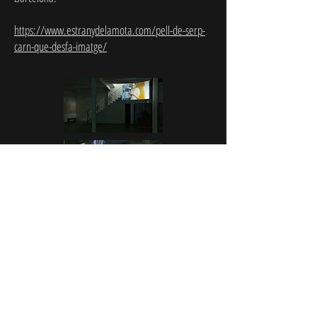
https://www.estranydelamota.com/pell-de-serp-
carn-que-desfa-imatge/